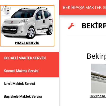
BEKİRPAŞA MAKTEK S
BEKİRP
Bekir
KOCAELİ MAKTEK SERVİSİ
Kocaeli Maktek Servisi
İzmit Maktek Servisi
Bekirpaşa 
Başiskele Maktek Servisi