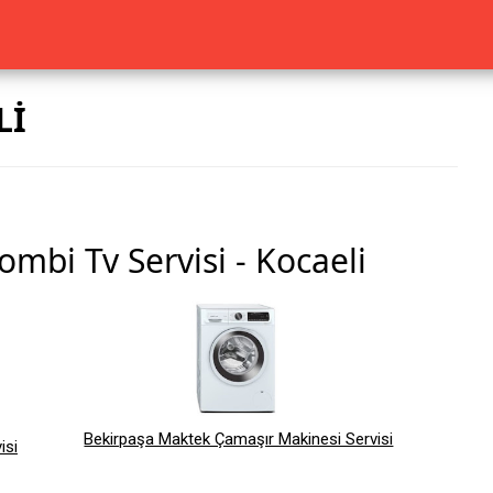
Lİ
mbi Tv Servisi - Kocaeli
Bekirpaşa Maktek Çamaşır Makinesi Servisi
isi