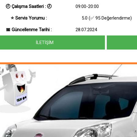
🕘 Çalışma Saatleri :
🕗
09:00-20:00
⭐ Servis Yorumu :
5.0 (✅ 95 Değerlendirme)
📅 Güncellenme Tarihi :
28.07.2024
İLETİŞİM